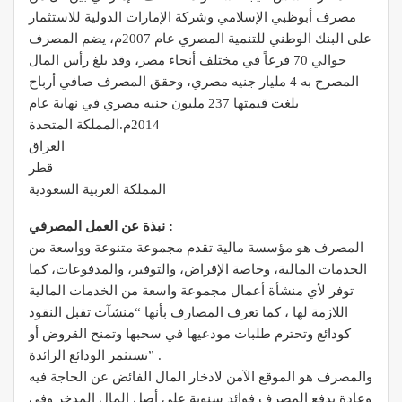
مصرف أبوظبي الإسلامي وشركة الإمارات الدولية للاستثمار
على البنك الوطني للتنمية المصري عام 2007م، يضم المصرف
حوالي 70 فرعاً في مختلف أنحاء مصر، وقد بلغ رأس المال
المصرح به 4 مليار جنيه مصري، وحقق المصرف صافي أرباح
بلغت قيمتها 237 مليون جنيه مصري في نهاية عام
2014م.المملكة المتحدة
العراق
قطر
المملكة العربية السعودية
نبذة عن العمل المصرفي :
المصرف هو مؤسسة مالية تقدم مجموعة متنوعة وواسعة من
الخدمات المالية، وخاصة الإقراض، والتوفير، والمدفوعات، كما
توفر لأي منشأة أعمال مجموعة واسعة من الخدمات المالية
اللازمة لها ، كما تعرف المصارف بأنها “منشآت تقبل النقود
كودائع وتحترم طلبات مودعيها في سحبها وتمنح القروض أو
تستثمر الودائع الزائدة” .
والمصرف هو الموقع الآمن لادخار المال الفائض عن الحاجة فيه
وعادة يدفع المصرف فوائد سنوية على أصل المال المدخر وفي