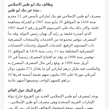
وظائف بنك ابو ظبي الاسلامي
نبذة عن بنك ابو ظبي :
مصرف أبو ظبي الإسلامي هو بنك إماراتي تأسس في 13 محرم
سنة 1418 هـ الموافق 20 مايو سنة 1997 م كشركة مساهمة
عامة، وكان ذلك بناء على المرسوم الأميري رقم 9 لسنة 1997
الذي أصدره خليفة بن زايد آل نهيان رئيس الدولة. وقد بدأ
المصرف بتوفير مجموعة من الخدمات والمنتجات المصرفية
ذات المستوى الرفيع، كخدمات التمويل وخدمات الحسابات
المصرفية المختلفة منذ 11 رجب سنة 1419 هـ الموافق 11
نوفمبر سنة 1998 م. وقد تم افتتاح المصرف رسمياً في 18
أبريل سنة 1999 م. وبلغ رأس مال المصرف المصرح به
والمكتتب فيه مليار درهم إماراتي أي ما يعادل 273 مليون دولار
أمريكي موزعا على 100 مليون سهم بقيمة أسمية قدرها 10
دراهم للسهم الواحد، وجميعها أسهم عادية.
افرع البنك حول العالم :
يوجد لمصرف أبو ظبي الإسلامي العديد من الفروع خارج دولة
الإمارات العربية المتحدة وهي مصرف أبو ظبي الإسلامي –
مصر، تأسس نتيجة استحواذ التحالف الإماراتي بين كل من