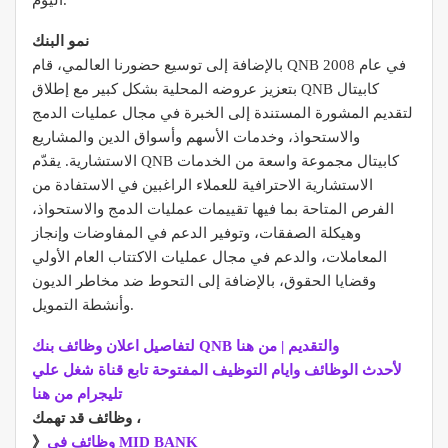
اليوم.
نمو البنك
بالإضافة إلى توسيع حضورنا العالمي، قام QNB في عام 2008
بتعزيز عروضه المحلية بشكل كبير مع إطلاق QNB كابيتال
لتقديم المشورة المستندة إلى الخبرة في مجال عمليات الدمج
والاستحواذ، وخدمات الأسهم وأسواق الدين والمشاريع
الاستشارية. يقدّم QNB كابيتال مجموعة واسعة من الخدمات
الاستشارية الاحترافية للعملاء الراغبين في الاستفادة من
الفرص المتاحة بما فيها تقييمات عمليات الدمج والاستحواذ،
وهيكلة الصفقات، وتوفير الدعم في المفاوضات وإنجاز
المعاملات، والدعم في مجال عمليات الاكتتاب العام الأولي
وقضايا الحقوق، بالإضافة إلى التحوط ضد مخاطر الديون
وأنشطة التمويل.
لتفاصيل اعلان وظائف بنك QNB والتقديم | من هنا
لأحدث الوظائف وايام التوظيف المفتوحة تابع قناة شغل علي
تليجرام من هنا
وظائف قد تهمك ،
وظائف فى MID BANK
》