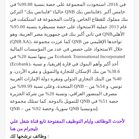
في 2016، استحوذت المجموعة على حصة بنسبة 99.88% في
“فاينانس بنك” التركي (حاليا QNB فاينانس بنك)، خامس أكبر
بنك مملوك للقطاع الخاص. وكانت المجموعة قد استكملت في
عام 2013 عملية الاستحواذ على حصة مسيطرة بنسبة 95.00%
في ثاني أكبر بنك في جمهورية مصر العربية، وهو QNBالأهلي
(QNB AA)، كما عززت مجموعة QNB تواجدها الإقليمي من
خلال الاستحواذ على حصص في عدد من المؤسسات المالية
من بينها نسبة 20% في Ecobank Transnational Incorporated
(Ecobank)، أحد أكبر وأهم البنوك في قارة إفريقيا، و نسبة
38.6% من بنك الإسكان للتجارة والتمويل و مقره الأردن، و
40% من البنك التجاري الدولي ومقره دولة الإمارات العربية
المتحدة، وعلى نسبة 99.99% من QNB – تونس، و 54% من
مصرف المنصور العراقي، ونسبة 20% من شركة الجزيرة
للتمويل بالدوحة. كما تمتلك مجموعة QNB حصة 51% في
QNB – سوريا، وحصة 92% من QNB إندونيسيا.
لأحدث الوظائف وايام التوظيف المفتوحة تابع قناة شغل علي
تليجرام من هنا
وظائف نرشحها لك :