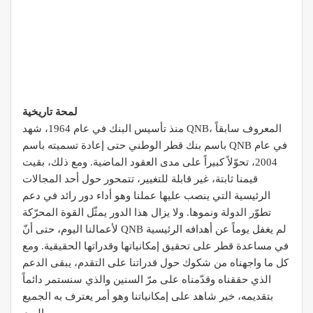
لمحة تاريخية
منذ تأسيس البنك في عام 1964، شهد QNB، المعروف سابقاً
باسم بنك قطر الوطني حتى إعادة تسميته باسم QNB في عام
2004، تحوّلاً كبيراً على مدى العقود الماضية. ومع ذلك، بقيت
قيمنا ثابتة، غير قابلة للتغيير، تتمحور حول أحد المجالات
الرئيسية التي ينصب عليها عملنا وهو أداء دور رائد في دعم
تطوّر الدولة ونموها. ولا يزال هذا الدور يمثّل القوة المحرّكة
لأعمالنا اليوم، حتى أنّ QNB لم يغفل يوماً عن أهدافه الرئيسية
في مساعدة قطر على تحقيق إمكانياتها وقدراتها الحقيقية. ومع
كل ما واجهناه من شكوك حول قدراتنا على التقدم، يبقى الدعم
الذي حققناه وقدّمناه على مرّ السنين والذي سنستمر دائماً
بتقديمه، خير شاهد على إمكانياتنا وهو أمر يعترف به الجميع