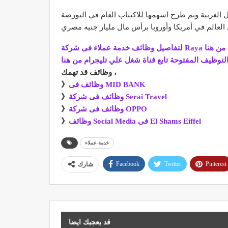
عربية ودول الخليج وبعض الدول الغربية وتم طرح اسهمها للاكتتاب العام في البورصة
ة Raya والتقديم | من هنا
لتوظيف المفتوحة تابع قناة شغل علي تليجرام من هنا
وظائف قد تهمك ،
وظائف فى MID BANK
》
وظائف فى شركة Serai Travel
》
وظائف فى شركة OPPO
》
وظائف Social Media فى El Shams Eiffel
》
خدمة عملاء
Facebook
Twitter
Pinterest
شارك
قد يعجبك ايضا