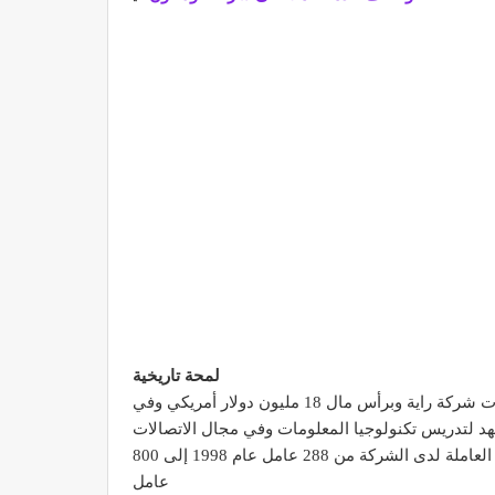
لمحة تاريخية
في عام 1998 اتفقت سبع شركات اتصالات مصرية للاندماج وتكوين شركة واحدة قابضة وفي عام 1999 اندمجت الشركات وولدت شركة راية وبرأس مال 18 مليون دولار أمريكي وفي
معهد لتدريس تكنولوجيا المعلومات وفي مجال الاتصالات
ساهمت راية في تطوير قطاع الاتصالات في المنطقة وقامت بالاستحواذ على شركات أخرى بنفس المجال وكذلك ارتفعت القوة العاملة لدى الشركة من 288 عامل عام 1998 إلى 800
عامل