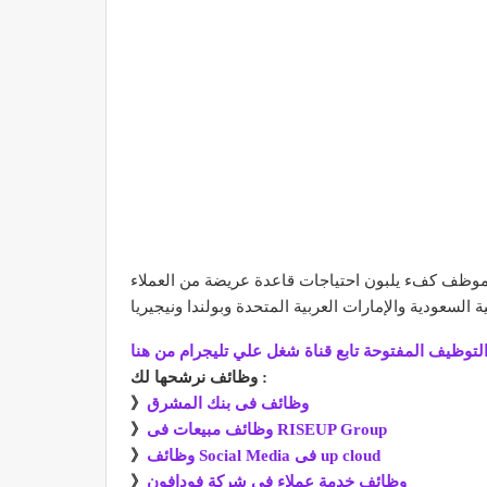
 وقد أُدرجت أسهم راية القابضة في البورصة المصرية منذ عام 2005؛ لما تقوم به الشركة من توظيف ما يزيد عن 13,000 موظف كفء يلبون احتياجات قاعدة عريضة من العملاء
لتوظيف المفتوحة تابع قناة شغل علي تليجرام من هنا
وظائف نرشحها لك :
وظائف فى بنك المشرق
》
وظائف مبيعات فى RISEUP Group
》
وظائف Social Media فى up cloud
》
وظائف خدمة عملاء فى شركة فودافون
》