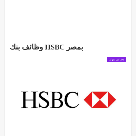
وظائف بنك HSBC بمصر
وظائف بنوك