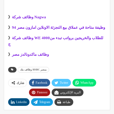
وظائف شركة Nagwa
》
94 وظيفة متاحة في عملاق بيع التجزئة الاونلاين امازون مصر
》
وظائف شركة WE للطلاب والخريجين برواتب تبدء من4000
》
ج
وظائف ماكدونالدز مصر
》
وظائف بنك HSBC بمصر
Facebook
Twitter
WhatsApp
شارك
البريد الإلكتروني
Pinterest
طباعة
Telegram
Linkedin