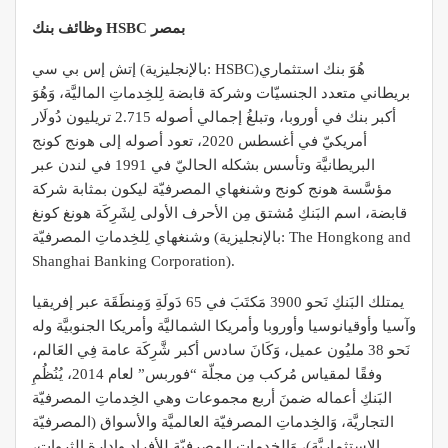
وظائف بنك HSBC بمصر
إتش إس بي سي (بالإنجليزية: HSBC)‏ هُوَ بنك استثماري
بريطاني متعدد الجنسيّات وشركة قابضة لِلخِدماتِ الماليَّة، وَهُوَ
أكبر بنك في أوروبا، وتبلغُ إجمالي أصوله 2.715 تريليون دُولَار
أمريكيّ في أغسطس 2020، تعود أصوله إلى هونج كونج
البريطانيَّة وتأسس بشكله الحاليّ في 1991 في لندن عبر
مؤسَّسة هونج كونج وشنغهاي المصرفيّة ليكون بمثابة شركة
قابضة، اسم البَنكِ مُشتق مِن الأحرف الأولى لِشَرِكَة هونغ كونغ
وشنغهاي لِلخِدماتِ المصرفيّة (بالإنجليزية: The Hongkong and
Shanghai Banking Corporation)‏.
يمتلك البَنكِ نَحو 3900 مَكتَبَ في 65 دَولَةِ وَمِنطَقَة عبر إفريقيا
وآسيا وأوقيانوسيا وأوروبا وأمريكا الشماليَّة وأمريكا الجنوبيَّة وله
نَحو 38 مليُون عميل، وَكَانَ سادس أكبر شَّرِكَة عامة فِي العَالم،
وفقًا لمقياس مُركب مِن مجلّة “فوربس” لعام 2014، يُنُظُمِ
البَنكِ أعماله ضمنَ أربع مجموعات وهي الخِدماتِ المصرفيّة
التجاريَّة، وَالخِدماتِ المصرفيّة العالميَّة والأسواق (المصرفيّة
الاستثماريَّة)، وَالخِدماتِ المصرفيّة للأفراد وإدارة الثروات،