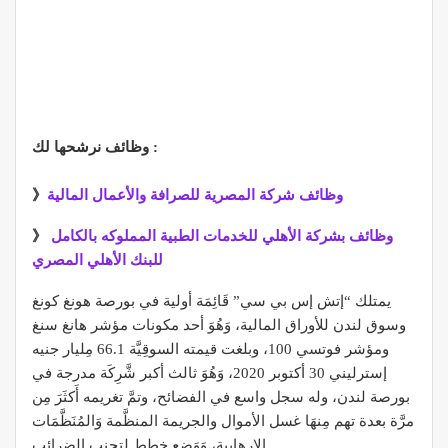
وظائف نرشحها لك :
وظائف شركة المصرية للصرافة والأعمال المالية
》
وظائف بشركة الأهلي للخدمات الطبية المملوكه بالكامل
》
للبنك الأهلي المصري
يمتلك “إتش إس بي سي” قَائِمَة أولية في بورصة هونغ كونغ
وسوق لندن للأوراق المالية، وَهُوَ أحد مكونات مؤشر هانغ سنغ
ومؤشر فوتسي 100، وبلغت قيمته السوقِيَّة 66.1 مِليار جنيه
إسترليني 30 أكتوبر 2020، وَهُوَ ثالث أكبر شَّرِكَة مدرجة في
بورصة لندن، وله سجل واسع في الفضائح، وتمَّ تغريمه أَكثَرَ مِن
مرَّة بعدة تهم مِنهَا غسل الأموال والجريمة المنظَّمة وَالمُنَظَّمَات
الإرهابية، وَوَضع خطط لتجنب الضرائب.