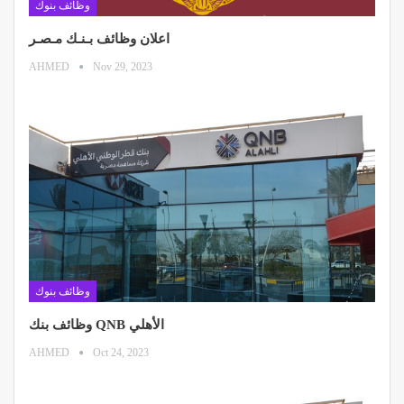
وظائف بنوك
اعلان وظائف بـنـك مـصـر
AHMED
Nov 29, 2023
وظائف بنوك
وظائف بنك QNB الأهلي
AHMED
Oct 24, 2023