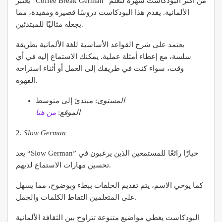
يعتبر “Coffee Break German” من أكثر البودكاست شهرة لتعلم
الألمانية. يقدم هذا البودكاست دروسًا قصيرة ومفيدة، مما
يجعله مثاليًا للمبتدئين.
يعتمد على شرح القواعد الأساسية للغة الألمانية بطريقة
سلسة، مع إعطاء أمثلة عملية. يمكنك الاستماع إليه في أي
وقت، سواء كنت في طريقك إلى العمل أو أثناء استراحة
القهوة.
المستوى
: مبتدئ إلى متوسط
الموقع
:
من هنا
2.
Slow German
يعد “Slow German” خيارًا رائعًا للمستمعين الذين يرغبون في
تحسين مهارات الاستماع لديهم.
كما يوحي الاسم، يتم تقديم الحلقات ببطء وبوضوح، مما يسهل
على المتعلمين التقاط الكلمات والجمل.
البودكاست يغطي مواضيع متنوعة تتراوح بين الثقافة الألمانية