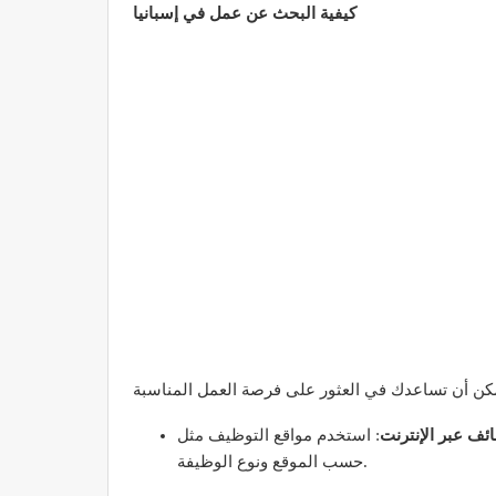
كيفية البحث عن عمل في إسبانيا
ئف عبر الإنترنت
: استخدم مواقع التوظيف مثل LinkedIn وInfoJobs وIndeed للبحث عن الوظائف المناسبة في مجالك. تتيح لك هذه المواقع تصفية النتائج
حسب الموقع ونوع الوظيفة.