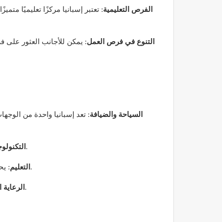
الفرص التعليمية
: تعتبر إسبانيا مركزًا تعليميًا م
التنوع في فرص العمل
: يمكن للأجانب العثور على ف
السياحة والضيافة
: تعد إسبانيا واحدة من الوجه
: مع النمو السريع في قطاع التكنولوجيا، هناك طلب متزايد على المتخصصين في البرمجة، وتحليل البيانات، وتطوير البرمجيات.
التكنولوج
: يحتاج العديد من المدارس الدولية إلى معلمين للغات الأجنبية، وخاصة الإنجليزية، مما يوفر فرصًا ممتازة للمتحدثين باللغة الإنجليزية.
التعليم
: يحتاج النظام الصحي في إسبانيا إلى المتخصصين في مجالات الرعاية الصحية، بما في ذلك الأطباء والممرضين والفنيين.
الرعاية 