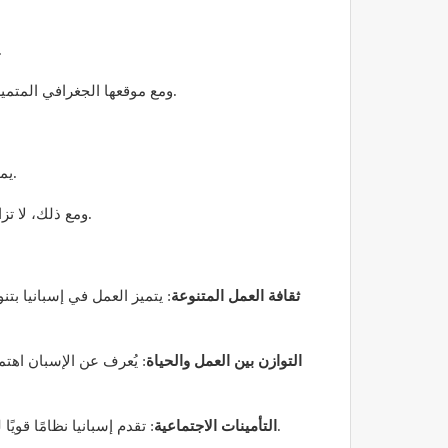
واحدة من الوجهات المفضلة للباحثين عن العمل في الخار
ومع موقعها الجغرافي المتميز، وثقافتها الغنية، والاقتصاد المتنوع، يمكن أن تكون إسبانيا نقطة انطلاق مثالية للأفراد الذين يرغبون في تطوير مسيرتهم المهنية.
يمتلك الاقتصاد الإسباني قاعدة متنوعة تشمل مجموعة من القطاعات مثل السياحة، والخدمات، والتكنولوجيا، والصناعات التحويلية.
ومع ذلك، لا تزال هناك تحديات مثل البطالة، ولكن مع التحسن الاقتصادي الذي شهدته البلاد في السنوات الأخيرة، بدأت فرص العمل في الازدياد.
ثقافة العمل المتنوعة
: يتميز العمل في إسبانيا بت
التوازن بين العمل والحياة
: يُعرف عن الإسبان اهت
: تقدم إسبانيا نظامًا قويًا للتأمينات الاجتماعية، حيث تشمل الخدمات الصحية، والتقاعد، والمساعدة في البطالة. وهذا يوفر الأمان المالي للموظفين.
التأمينات الاجتماعية