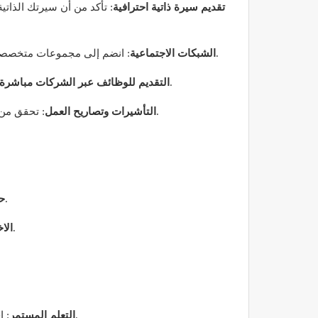
تقديم سيرة ذاتية احترافية
: تأكد من أن سيرتك الذاتي
: انضم إلى مجموعات متخصصة على وسائل التواصل الاجتماعي، حيث يمكنك التواصل مع المحترفين الآخرين في مجالك والاستفادة من الفرص المتاحة.
الشبكات الاجتماعية
: يُفضل التقديم للوظائف من خلال المواقع الرسمية للشركات، حيث تكون فرص العمل أحيانًا متاحة فقط عبر تلك القنوات.
التقديم للوظائف عبر الشركات مباشرة
: تحقق من متطلبات التأشيرات وتصاريح العمل في إسبانيا، حيث قد تحتاج إلى تأشيرة عمل إذا كنت غير مواطن في الاتحاد الأوروبي.
التأشيرات وتصاريح العمل
: على الرغم من أن العديد من الشركات تستخدم اللغة الإنجليزية، إلا أن معرفة اللغة الإسبانية يمكن أن تكون ميزة كبيرة.
حا
: قد تتطلب الثقافة الإسبانية فهمًا مختلفًا لقواعد العمل والتواصل، لذلك من المهم التكيف مع بيئة العمل الجديدة.
الاخ
: احرص على تحسين مهاراتك ومعرفتك باستمرار. يمكن أن تكون الدورات التدريبية عبر الإنترنت أو حضور ورش العمل مفيدة.
التعلم المستمر